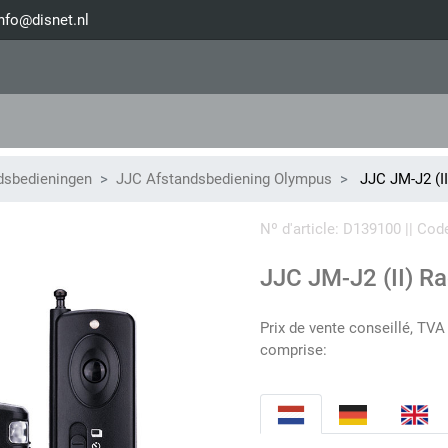
nfo@disnet.nl
dsbedieningen
JJC Afstandsbediening Olympus
JJC JM-J2 (I
Nº d'article: D139100 || C
JJC JM-J2 (II) R
Prix de vente conseillé, TVA
comprise: