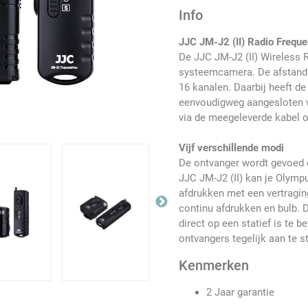
Info
JJC JM-J2 (II) Radio Frequ
De JJC JM-J2 (II) Wireless
systeemcamera. De afstands
16 kanalen. Daarbij heeft de
eenvoudigweg aangesloten 
via de meegeleverde kabel 
Vijf verschillende modi
De ontvanger wordt gevoed d
JJC JM-J2 (II) kan je Olymp
afdrukken met een vertraging
continu afdrukken en bulb. 
direct op een statief is te 
ontvangers tegelijk aan te s
Kenmerken
2 Jaar garantie