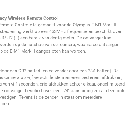
ency Wireless Remote Control
 Remote Controle is gemaakt voor de Olympus E-M1 Mark II
bediening werkt op een 433MHz frequentie en beschikt over
 JM-J2 (II) een bereik van dertig meter. De ontvanger kan
worden op de hotshoe van de camera, waarna de ontvanger
op de E-M1 Mark II aangesloten kan worden.
oor een CR2-batterij en de zender door een 23A-batterij. De
us camera op vijf verschillende manieren bedienen: afdrukken,
 van vijf seconden, drie afdrukken achter elkaar, ongelimiteerd
De ontvanger beschikt over een 1/4" aansluiting zodat deze ook
bevestigen. Tevens is de zender in staat om meerdere
turen.