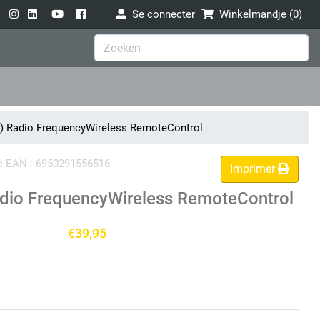
Se connecter
Winkelmandje (
0
)
I) Radio FrequencyWireless RemoteControl
ode EAN : 6950291556516
Imprimer
adio FrequencyWireless RemoteControl
€39,95