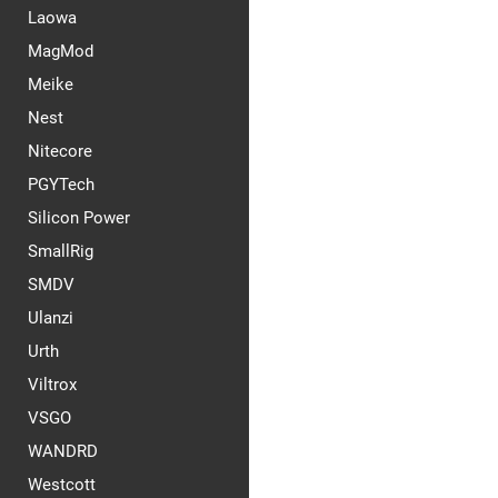
Laowa
MagMod
Meike
Nest
Nitecore
PGYTech
Silicon Power
SmallRig
SMDV
Ulanzi
Urth
Viltrox
VSGO
WANDRD
Westcott