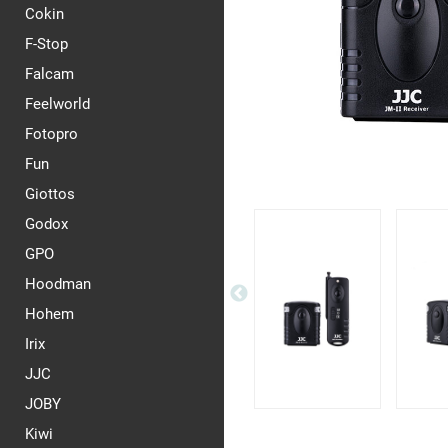
Cokin
F-Stop
Falcam
Feelworld
Fotopro
Fun
Giottos
Godox
GPO
Hoodman
Hohem
Irix
JJC
JOBY
Kiwi