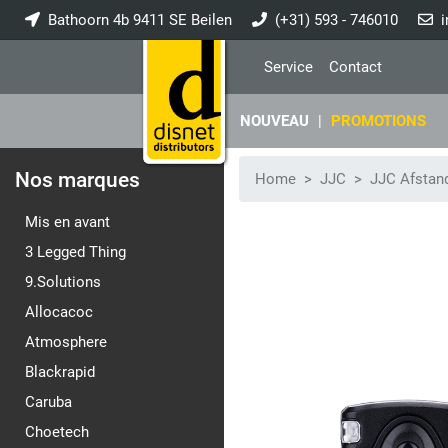
Bathoorn 4b 9411 SE Beilen
(+31) 593 - 746010
i
Service
Contact
NOUVEAU
|
PROMOTIONS
Nos marques
Home
JJC
JJC Afstan
Mis en avant
3 Legged Thing
9.Solutions
Allocacoc
Atmosphere
Blackrapid
Caruba
Choetech