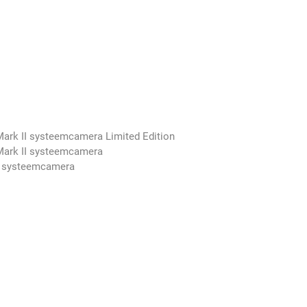
rk II systeemcamera Limited Edition
ark II systeemcamera
 systeemcamera