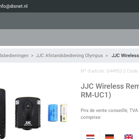
nfo@disnet.nl
dsbedieningen
JJC Afstandsbediening Olympus
JJC Wireless
Nº d'article: D44953 || Co
JJC Wireless Rem
RM-UC1)
Prix de vente conseillé, TVA
comprise: