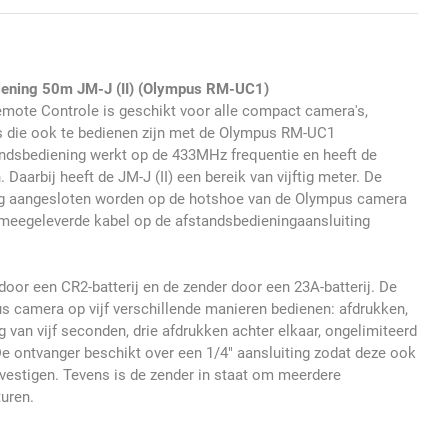
iening 50m JM-J (II) (Olympus RM-UC1)
emote Controle is geschikt voor alle compact camera's,
 die ook te bedienen zijn met de Olympus RM-UC1
andsbediening werkt op de 433MHz frequentie en heeft de
Daarbij heeft de JM-J (II) een bereik van vijftig meter. De
g aangesloten worden op de hotshoe van de Olympus camera
 meegeleverde kabel op de afstandsbedieningaansluiting
oor een CR2-batterij en de zender door een 23A-batterij. De
s camera op vijf verschillende manieren bedienen: afdrukken,
 van vijf seconden, drie afdrukken achter elkaar, ongelimiteerd
De ontvanger beschikt over een 1/4" aansluiting zodat deze ook
bevestigen. Tevens is de zender in staat om meerdere
turen.