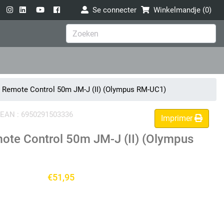
Se connecter
Winkelmandje (
0
)
 Remote Control 50m JM-J (II) (Olympus RM-UC1)
de EAN : 6950291503336
Imprimer
ote Control 50m JM-J (II) (Olympus
€51,95