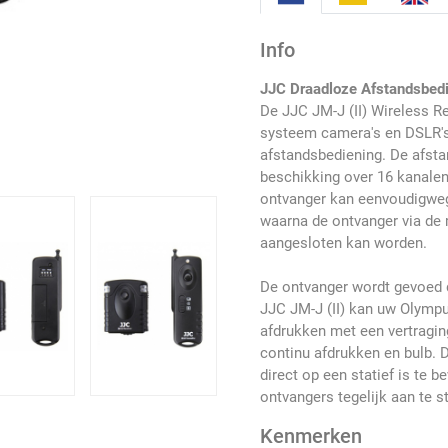
Info
JJC Draadloze Afstandsbed
De JJC JM-J (II) Wireless R
systeem camera's en DSLR's
afstandsbediening. De afst
beschikking over 16 kanalen. 
ontvanger kan eenvoudigwe
waarna de ontvanger via de
aangesloten kan worden.
De ontvanger wordt gevoed d
JJC JM-J (II) kan uw Olympu
afdrukken met een vertraging
continu afdrukken en bulb. 
direct op een statief is te 
ontvangers tegelijk aan te s
Kenmerken