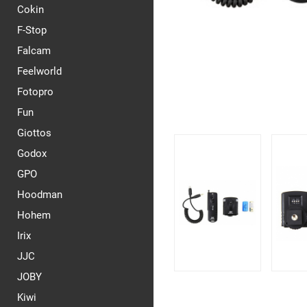
Cokin
F-Stop
Falcam
Feelworld
Fotopro
Fun
Giottos
Godox
GPO
Hoodman
Hohem
Irix
JJC
JOBY
Kiwi