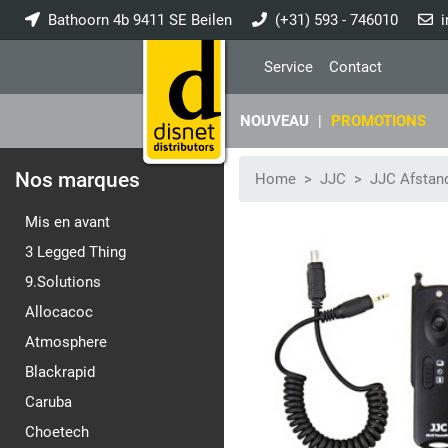
Bathoorn 4b 9411 SE Beilen
(+31) 593 - 746010
i
Service
Contact
NOUVEAU
|
PROMOTIONS
Nos marques
Home
JJC
JJC Afstan
Mis en avant
3 Legged Thing
9.Solutions
Allocacoc
Atmosphere
Blackrapid
Caruba
Choetech