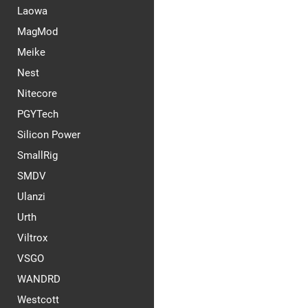
Laowa
MagMod
Meike
Nest
Nitecore
PGYTech
Silicon Power
SmallRig
SMDV
Ulanzi
Urth
Viltrox
VSGO
WANDRD
Westcott