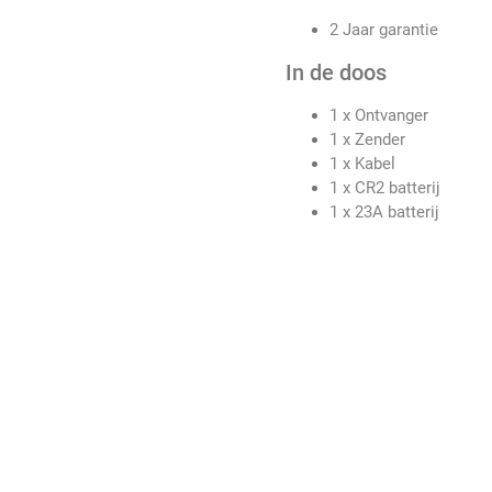
2 Jaar garantie
In de doos
1 x Ontvanger
1 x Zender
1 x Kabel
1 x CR2 batterij
1 x 23A batterij