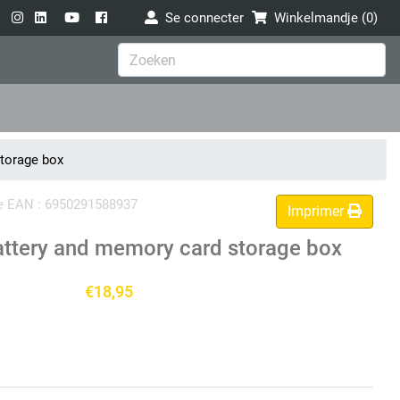
Se connecter
Winkelmandje (
0
)
torage box
ode EAN : 6950291588937
Imprimer
ttery and memory card storage box
€18,95