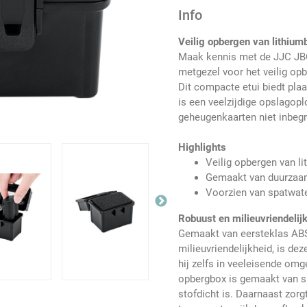
Info
Veilig opbergen van lithium
Maak kennis met de JJC JBC
metgezel voor het veilig o
Dit compacte etui biedt plaa
is een veelzijdige opslagopl
geheugenkaarten niet inbegr
Highlights
Veilig opbergen van l
Gemaakt van duurzaam,
Voorzien van spatwater
Robuust en milieuvriendelij
Gemaakt van eersteklas ABS-
milieuvriendelijkheid, is de
hij zelfs in veeleisende om
opbergbox is gemaakt van si
stofdicht is. Daarnaast zo