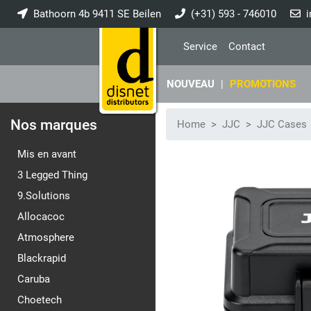
Bathoorn 4b 9411 SE Beilen
(+31) 593 - 746010
i
Service
Contact
NOUVEAU
|
PROMOTIONS
Nos marques
Home
JJC
JJC Cases
Mis en avant
3 Legged Thing
9.Solutions
Allocacoc
Atmosphere
Blackrapid
Caruba
Choetech