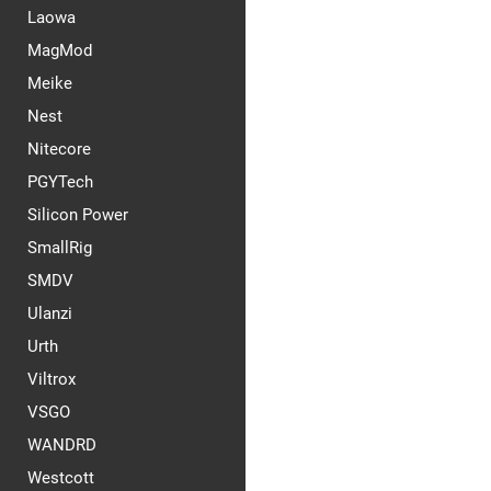
Laowa
MagMod
Meike
Nest
Nitecore
PGYTech
Silicon Power
SmallRig
SMDV
Ulanzi
Urth
Viltrox
VSGO
WANDRD
Westcott