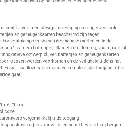
elijke kaartsleuven op het deksel de opslagefficiëntie
ussentjes voor een stevige bevestiging en ongeëvenaarde
tterijen en geheugenkaarten beschermd zijn tegen
e horizontale spons passen 6 geheugenkaarten en in de
passen 2 camera batterijen, elk met een afmeting van maximaal
t innovatieve ontwerp blijven batterijen en geheugenkaarten
door krassen worden voorkomen en de veiligheid tijdens het
 Ervaar naadloze organisatie en gemakkelijke toegang tot je
artoe gaat.
71 x 6.71 cm
olicone
arontwerp vergemakkelijkt de toegang
A-sponskussentjes voor veilig en schokbestendig opbergen