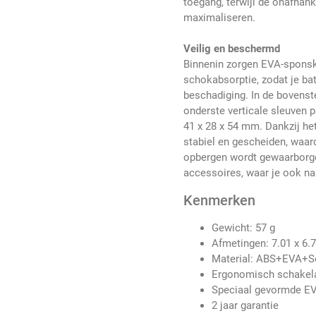
toegang, terwijl de onafhank
maximaliseren.
Veilig en beschermd
Binnenin zorgen EVA-sponsk
schokabsorptie, zodat je ba
beschadiging. In de bovenst
onderste verticale sleuven 
41 x 28 x 54 mm. Dankzij he
stabiel en gescheiden, waar
opbergen wordt gewaarborgd.
accessoires, waar je ook na
Kenmerken
Gewicht: 57 g
Afmetingen: 7.01 x 6.
Material: ABS+EVA+S
Ergonomisch schakela
Speciaal gevormde EV
2 jaar garantie