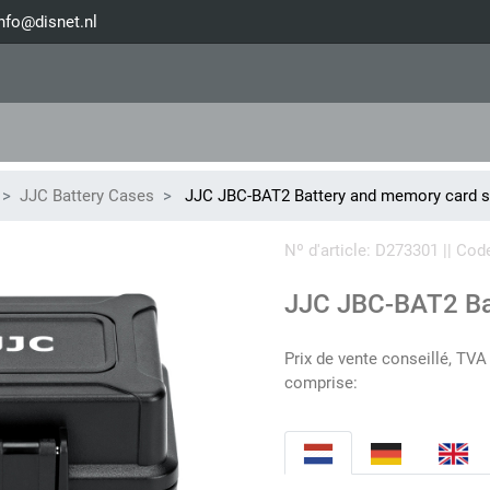
nfo@disnet.nl
JJC Battery Cases
JJC JBC-BAT2 Battery and memory card s
Nº d'article: D273301 || C
JJC JBC-BAT2 Ba
Prix de vente conseillé, TVA
comprise: