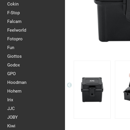
Cokin
F-Stop
Falcam
Feelworld
Fotopro
Fun
Giottos
Godox
GPO
Hoodman
Hohem
Irix
JJC
JOBY
Kiwi