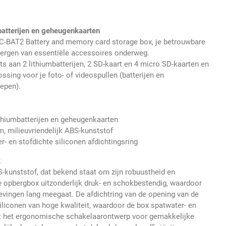
batterijen en geheugenkaarten
-BAT2 Battery and memory card storage box, je betrouwbare
pbergen van essentiële accessoires onderweg.
ts aan 2 lithiumbatterijen, 2 SD-kaart en 4 micro SD-kaarten en
ossing voor je foto- of videospullen (batterijen en
epen).
ithiumbatterijen en geheugenkaarten
 milieuvriendelijk ABS-kunststof
- en stofdichte siliconen afdichtingsring
k
kunststof, dat bekend staat om zijn robuustheid en
ze opbergbox uitzonderlijk druk- en schokbestendig, waardoor
gevingen lang meegaat. De afdichtring van de opening van de
liconen van hoge kwaliteit, waardoor de box spatwater- en
rgt het ergonomische schakelaarontwerp voor gemakkelijke