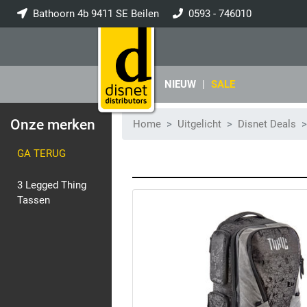
Bathoorn 4b 9411 SE Beilen
0593 - 746010
info@disnet.nl
NIEUW
|
SALE
Onze merken
Home
Uitgelicht
Disnet Deals
GA TERUG
3 Legged Thing
Tassen