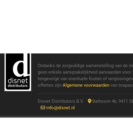
Ondanks de zorgvuldige samenstelling van de i
geen enkele aansprakelijkheid aanvaarden voor s
tengevolge van eventuele fouten of vergissinge
offertes zijn
Algemene voorwaarden
van toepass
Disnet Distributors B.V.
Bathoorn 4b, 9411 SE
info@disnet.nl
© 