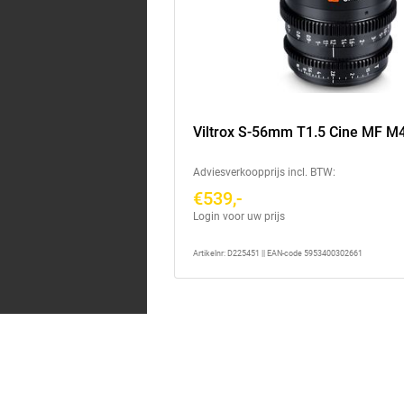
Viltrox S-56mm T1.5 Cine MF M
Adviesverkoopprijs incl. BTW:
€539,-
Login voor uw prijs
Artikelnr: D225451 || EAN-code 5953400302661