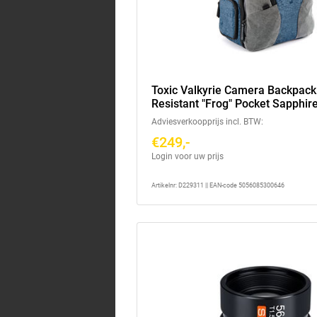
Toxic Valkyrie Camera Backpac
Resistant "Frog" Pocket Sapphir
Adviesverkoopprijs incl. BTW:
€249,-
Login voor uw prijs
Artikelnr: D229311 || EAN-code 5056085300646