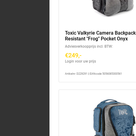
Toxic Valkyrie Camera Backpac
Resistant "Frog" Pocket Onyx
Adviesverkoopprijs incl. BTW:
€249,-
Login voor uw prijs
Artikelnr: D229291 || EAN-code 5056085300561