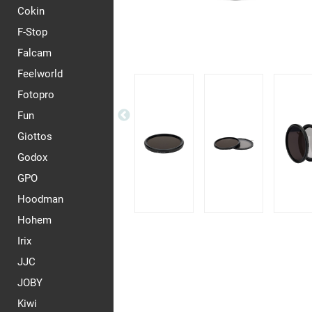
Cokin
F-Stop
Falcam
Feelworld
Fotopro
Fun
Giottos
Godox
GPO
Hoodman
Hohem
Irix
JJC
JOBY
Kiwi