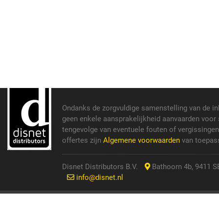
Ondanks de zorgvuldige samenstelling van de i
geen enkele aansprakelijkheid aanvaarden voor s
tengevolge van eventuele fouten of vergissinge
offertes zijn
Algemene voorwaarden
van toepass
Disnet Distributors B.V.
Bathoorn 4b, 9411 SE
info@disnet.nl
© 