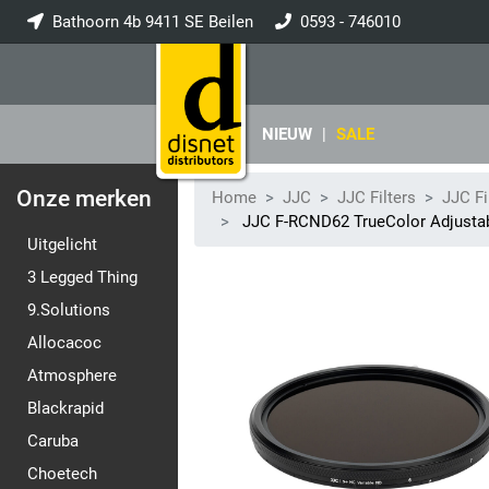
Bathoorn 4b 9411 SE Beilen
0593 - 746010
info@disnet.nl
NIEUW
|
SALE
Onze merken
Home
JJC
JJC Filters
JJC Fi
JJC F-RCND62 TrueColor Adjustab
Uitgelicht
3 Legged Thing
9.Solutions
Allocacoc
Atmosphere
Blackrapid
Caruba
Choetech